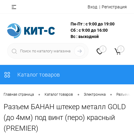
Вход
Регистрация
Пн-Пт : с 9:00 до 19:00
Сб : с 9:00 до 16:00
Вс : выходной
0
0
Каталог товаров
•
•
•
Главная страница
Каталог товаров
Электроника
Разъемы, 
Разъем БАНАН штекер металл GOLD
(до 4мм) под винт (перо) красный
(PREMIER)