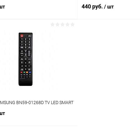
440 руб.
 шт
/ шт
В корзину
В корз
Сравнение
ое
В наличии (4)
В избранное
AMSUNG BN59-01268D TV LED SMART
 шт
В корзину