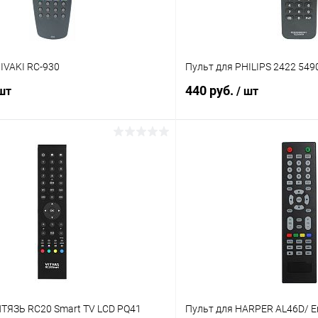
IVAKI RC-930
Пульт для PHILIPS 2422 549
440 руб.
 шт
/ шт
В корзину
В корз
Сравнение
ое
В наличии (3)
В избранное
ИТЯЗЬ RC20 Smart TV LCD PQ41
Пульт для HARPER AL46D/ Er