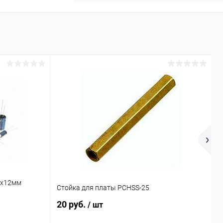
8х12мм
Р
Стойка для платы PCHSS-25
М
20 руб.
7
/ шт