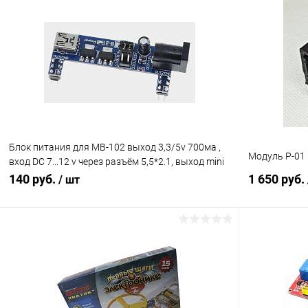
В корзину
Сравнение
Сравнение
В избранное
В наличии (3)
В избранн
Блок питания для MB-102 выход 3,3/5v 700ма ,
Модуль Р-01 
вход DC 7...12 v через разъём 5,5*2.1, выход mini
USB, Lite
140 руб.
1 650 руб.
/ шт
В корзину
Сравнение
Сравнение
В избранное
В наличии (2)
В избранн