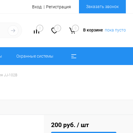
Заказать звонок
Вход
Регистрация
0
0
0
В корзине
пока пусто
ы
Охранные системы
ия JJ-102B
200 руб.
/ шт