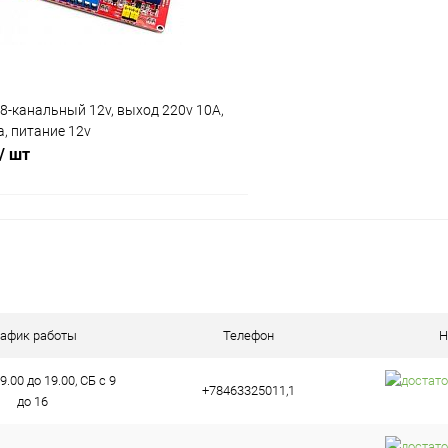
8-канальный 12v, выход 220v 10A,
, питание 12v
/ шт
В корзину
ию
ое
В наличии (2)
рафик работы
Телефон
Н
9.00 до 19.00, СБ с 9
+78463325011,1
до 16