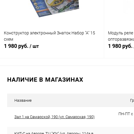
Конструктор электронный Знаток Набор "А" 15
Модуль реле 
схем
опторазвязка
1 980 руб.
1 980 руб.
/ шт
В корзину
НАЛИЧИЕ В МАГАЗИНАХ
Сравнение
К сравнен
В избранное
В наличии (10)
В избранн
Название
Г
ПН-ПТ с 
Зал 1 на Самарской, 190 (ул. Самарская, 190)
КИТ-С на Авроре, ТЦ "Юг" (ул. Авроры, 114а в