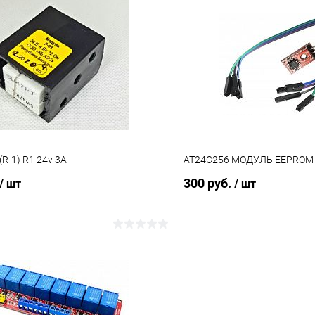
В корзину
В корз
Сравнение
ое
В наличии (2)
В избранное
(R-1) R1 24v 3A
AT24C256 МОДУЛЬ EEPROM
300 руб.
/ шт
/ шт
В корзину
В корз
Сравнение
ое
В наличии (50)
В избранное