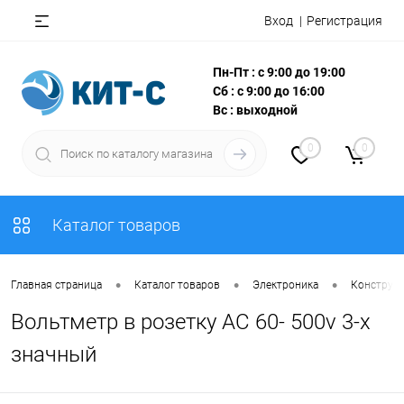
Вход
Регистрация
Пн-Пт : с 9:00 до 19:00
Сб : с 9:00 до 16:00
Вс : выходной
0
0
Каталог товаров
•
•
•
Главная страница
Каталог товаров
Электроника
Конструкт
Вольтметр в розетку AC 60- 500v 3-х
значный