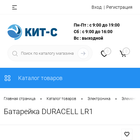
Вход
Регистрация
Пн-Пт : с 9:00 до 19:00
Сб : с 9:00 до 16:00
Вс : выходной
0
0
Каталог товаров
•
•
•
Главная страница
Каталог товаров
Электроника
Элементы
Батарейка DURACELL LR1