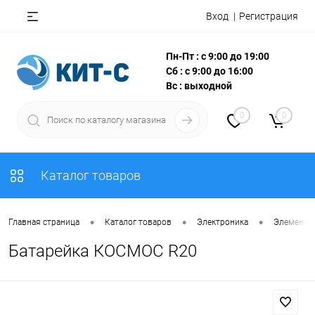
Вход
Регистрация
Пн-Пт : с 9:00 до 19:00
Сб : с 9:00 до 16:00
Вс : выходной
0
0
Каталог товаров
•
•
•
Главная страница
Каталог товаров
Электроника
Элементы
Батарейка КОСМОС R20