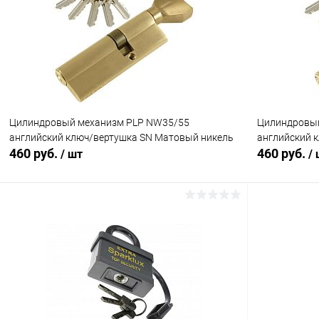
Сравнение
Сравнение
В избранное
В наличии (1)
В избранн
Цилиндровый механизм PLP NW35/55
Цилиндровый
английский ключ/вертушка SN Матовый никель
английский 
460 руб.
460 руб.
/ шт
/
В корзину
Сравнение
Сравнение
В избранное
В наличии (7)
В избранн