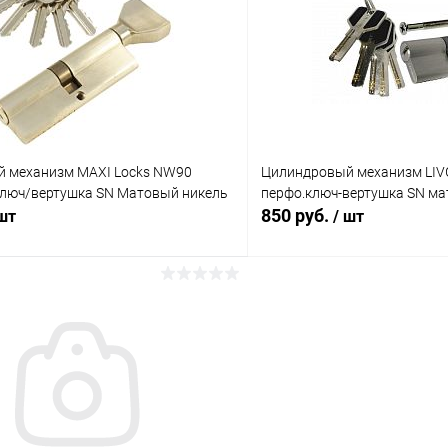
Сравнение
ое
В наличии (1)
В избранное
 механизм MAXI Locks NW90
Цилиндровый механизм LI
ключ/вертушка SN Матовый никель
перфо.ключ-вертушка SN ма
850 руб.
 шт
/ шт
В корзину
В корз
Сравнение
ое
В наличии (7)
В избранное