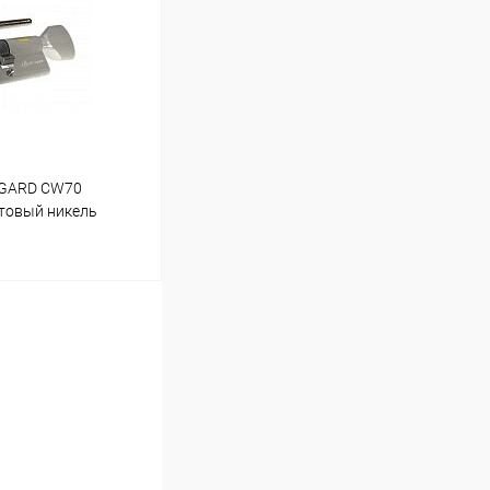
В наличии (4)
VGARD CW70
товый никель
ину
В наличии (3)