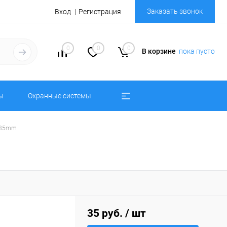
Заказать звонок
Вход
Регистрация
0
0
0
В корзине
пока пусто
ы
Охранные системы
 d35mm
35 руб.
/ шт