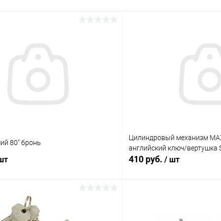
Цилиндровый механизм MAX
ий 80" бронь
английский ключ/вертушка
410 руб.
 шт
/ шт
В корзину
В корз