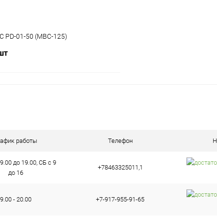
 PD-01-50 (MBC-125)
 шт
В корзину
ое
В наличии (1)
рафик работы
Телефон
Н
9.00 до 19.00, СБ с 9
+78463325011,1
до 16
9.00 - 20.00
+7-917-955-91-65