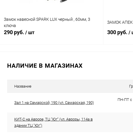
Замок навесной SPARK LUX черный , 60мм, 3
ЗАМОК АПЕКС
ключа
290 руб.
300 руб.
/ шт
/
В корзину
НАЛИЧИЕ В МАГАЗИНАХ
Сравнение
Сравнение
В избранное
В наличии (1)
В избранн
Название
Г
ПН-ПТ с 
Зал 1 на Самарской, 190 (ул. Самарская, 190)
КИТ-С на Авроре, ТЦ "Юг" (ул. Авроры, 114а в
здании ТЦ "Юг")