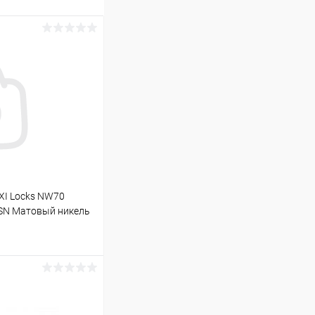
I Locks NW70
 SN Матовый никель
ину