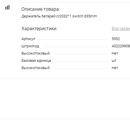
Описание товара:
Держатель батарей cr2032*1 switch d35mm
Характеристики:
Все хара
Артикул
5552
ШтрихКод
432229908
Высокотоковый
Нет
Базовая единица
шт
Высокотоковый
Нет