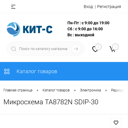
Вход
Регистрация
Пн-Пт : с 9:00 до 19:00
Сб : с 9:00 до 16:00
Вс : выходной
0
0
Каталог товаров
•
•
•
Главная страница
Каталог товаров
Электроника
Радиодета
Микросхема TA8782N SDIP-30