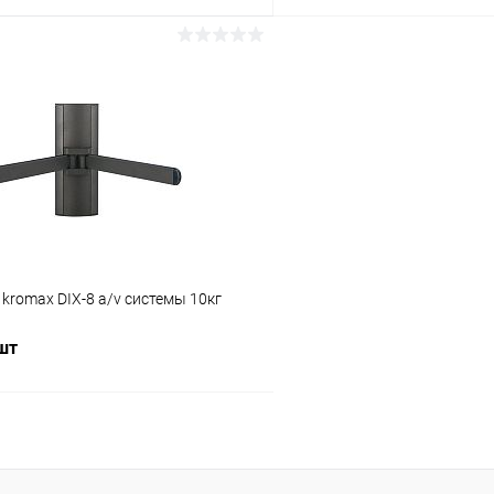
В корзину
В корз
Сравнение
ое
В наличии (9)
В избранное
romax DIX-8 a/v системы 10кг
 шт
В корзину