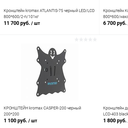
Кронштейн kromax ATLANTIS-75 черный LED/LCD
Кронштейн Kr
800*600/2-п/101кг
800*600/нак
11 700 руб.
6 700 руб.
/ шт
В корзину
Сравнение
Сравнение
В избранное
В наличии (1)
В избранн
КРОНШТЕЙН kromax CASPER-200 черный
Кронштейн д
200*200
LCD-403 blac
1 100 руб.
1 800 руб.
/ шт