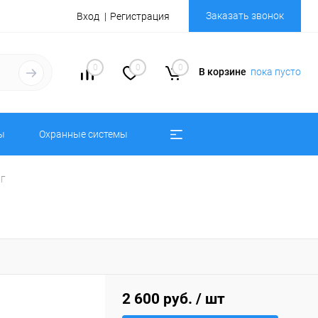
Заказать звонок
Вход
Регистрация
0
0
0
В корзине
пока пусто
ы
Охранные системы
КГ
2 600 руб.
/ шт