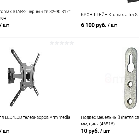
omax STAR-2 черный тв 32-90 81кг
КРОНШТЕЙН Kromax Ultra Sli
лон
6 100 руб.
/ шт
/ шт
В корзину
В корз
Сравнение
ое
В наличии (2)
В избранное
ля LED/LCD телевизоров Arm media
Подвес мебельный (петля све
k
мм, цинк (46516)
10 руб.
/ шт
/ шт