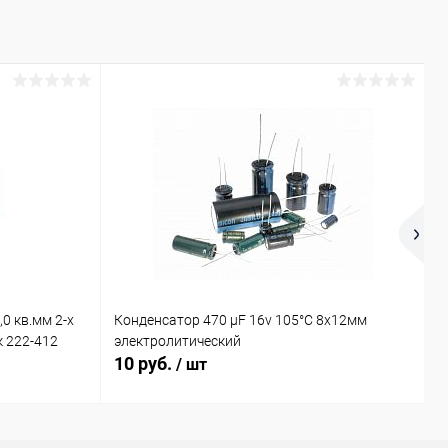
0 кв.мм 2-х
Конденсатор 470 µF 16v 105°C 8х12мм
С
 222-412
электролитический
к
10 руб.
1
/ шт