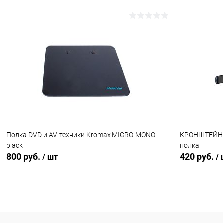
В корзину
Сравнение
Сравнение
В избранное
В наличии (1)
В избранн
Полка DVD и AV-техники Kromax MICRO-MONO
КРОНШТЕЙН k
black
полка
800 руб.
420 руб.
/ шт
/
В корзину