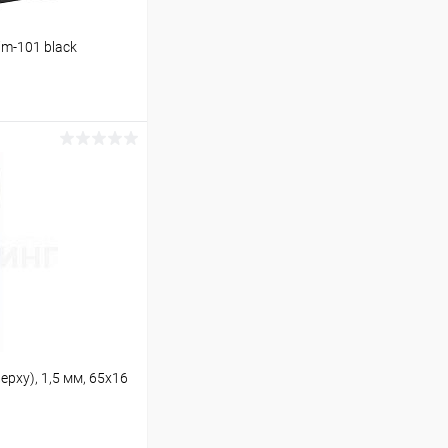
m-101 black
ину
В наличии (4)
рху), 1,5 мм, 65х16