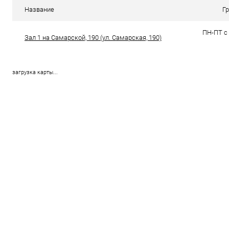
В избранное
В наличии (37)
В избранн
Название
Г
ПН-ПТ с 
Зал 1 на Самарской, 190 (ул. Самарская, 190)
загрузка карты...