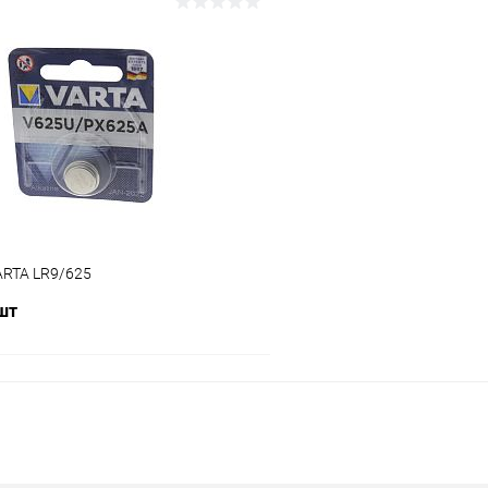
В корзину
В корз
ию
К сравнению
ое
В наличии (73)
В избранное
ARTA LR9/625
 шт
В корзину
ию