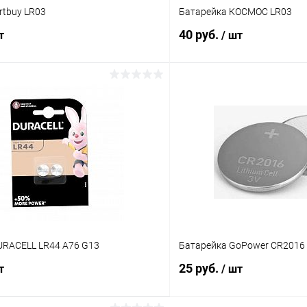
rtbuy LR03
Батарейка КОСМОС LR03
40 руб.
т
/ шт
В корзину
В корз
ию
К сравнению
ое
В наличии (8)
В избранное
URACELL LR44 А76 G13
Батарейка GoPower CR2016
25 руб.
т
/ шт