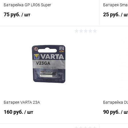
Батарейка GP LR06 Super
Батарея Sma
75 руб.
25 руб.
/ шт
/ ш
В корзину
Сравнение
К сравнен
В избранное
В наличии (3057)
В избранн
Батарея VARTA 23A
Батарейка D
160 руб.
90 руб.
/ шт
/ ш