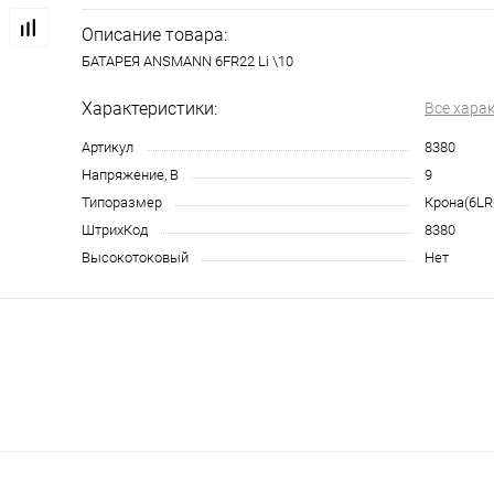
Описание товара:
БАТАРЕЯ ANSMANN 6FR22 Li \10
Характеристики:
Все хара
Артикул
8380
Напряжение, В
9
Типоразмер
Крона(6LR
ШтрихКод
8380
Высокотоковый
Нет