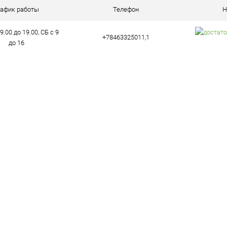
ое
В наличии (6)
рафик работы
Телефон
Н
9.00 до 19.00, СБ с 9
+78463325011,1
до 16