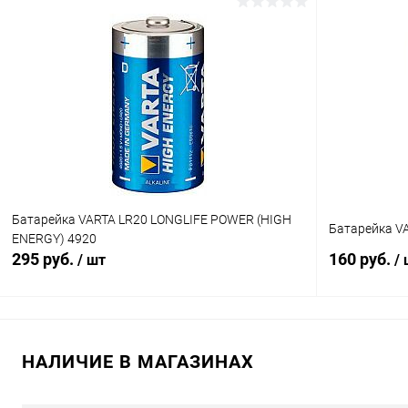
В корзину
К сравнению
К сравнен
В избранное
В наличии (22)
В избранн
Батарейка VARTA LR20 LONGLIFE POWER (HIGH
Батарейка V
ENERGY) 4920
295 руб.
160 руб.
/ шт
/
В корзину
НАЛИЧИЕ В МАГАЗИНАХ
К сравнению
К сравнен