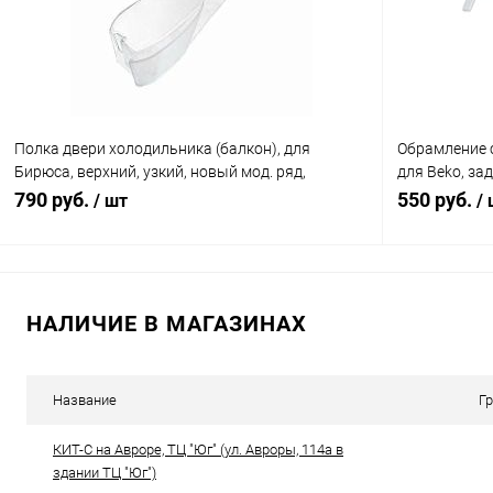
В избранное
В наличии (1)
В избранн
Полка двери холодильника (балкон), для
Обрамление 
Бирюса, верхний, узкий, новый мод. ряд,
для Beko, за
0030000002
4561540100
790 руб.
550 руб.
/ шт
/
В корзину
НАЛИЧИЕ В МАГАЗИНАХ
Сравнение
Сравнение
В избранное
В наличии (1)
В избранн
Название
Г
КИТ-С на Авроре, ТЦ "Юг" (ул. Авроры, 114а в
здании ТЦ "Юг")