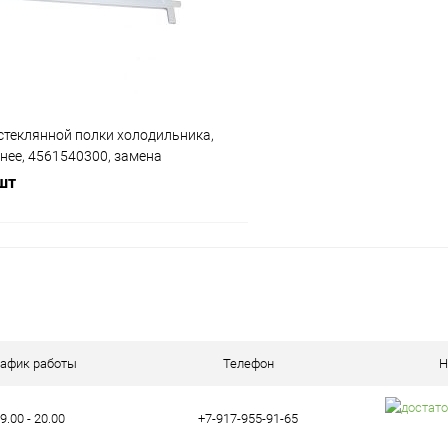
ое
В наличии (1)
В избранное
стеклянной полки холодильника,
днее, 4561540300, замена
 шт
В корзину
ое
В наличии (2)
рафик работы
Телефон
Н
9.00 - 20.00
+7-917-955-91-65