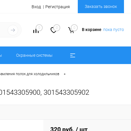
Заказать звонок
Вход
Регистрация
0
0
0
В корзине
пока пусто
ы
Охранные системы
•
рамления полок для холодильников
301543305900, 301543305902
320 руб.
/ шт