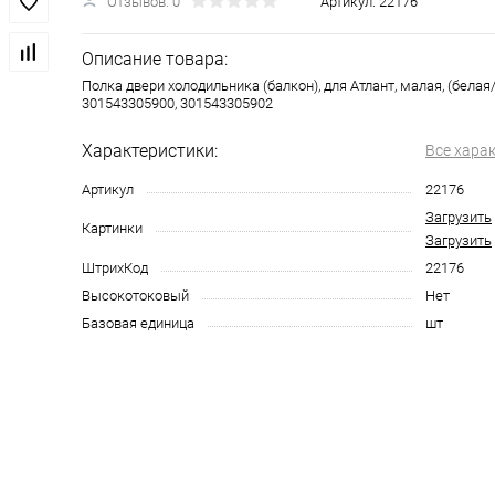
Отзывов: 0
Артикул:
22176
Описание товара:
Полка двери холодильника (балкон), для Атлант, малая, (бела
301543305900, 301543305902
Характеристики:
Все хара
Артикул
22176
Загрузить
Картинки
Загрузить
ШтрихКод
22176
Высокотоковый
Нет
Базовая единица
шт