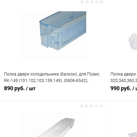
В корзину
Сравнение
Сравнение
В избранное
В наличии (1)
В избранн
Полка двери холодильника (балкон), для Позис
Полка двери 
RK-149 (101,102,103,139,149), (0606-6542),
320,340,360,
высокая
6034,6049, 
890 руб.
990 руб.
/ шт
/
В корзину
Сравнение
Сравнение