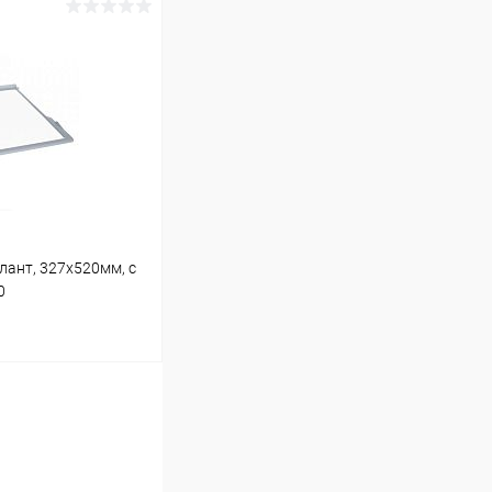
ину
В наличии (2)
лант, 327x520мм, с
0
ину