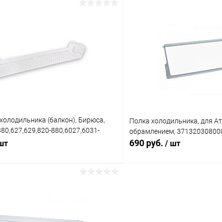
В корзину
В корз
Сравнение
ое
В наличии (2)
В избранное
холодильника (балкон), Бирюса,
Полка холодильника, для Ат
380,627,629,820-880,6027,6031-
обрамлением, 37132030800
0055000002
690 руб.
 шт
/ шт
В корзину
В корз
Сравнение