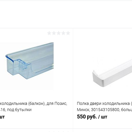
холодильника (балкон), для Позис,
Полка двери холодильника (
416, под бутылки
Минск, 301543105800, боль
550 руб.
 шт
/ шт