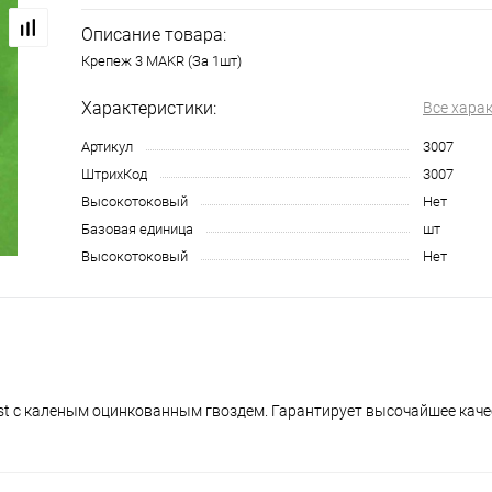
Описание товара:
Крепеж 3 MAKR (За 1шт)
Характеристики:
Все хара
Артикул
3007
ШтрихКод
3007
Высокотоковый
Нет
Базовая единица
шт
Высокотоковый
Нет
st с каленым оцинкованным гвоздем. Гарантирует высочайшее каче