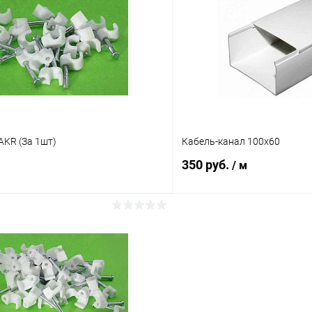
Сравнение
ое
В наличии (95)
В избранное
AKR (За 1шт)
Кабель-канал 100х60
350 руб.
/ м
В корзину
В корз
Сравнение
ое
В наличии (111)
В избранное