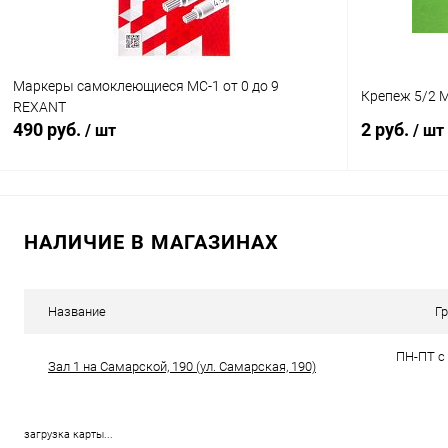
Маркеры самоклеющиеся МС-1 от 0 до 9
Крепеж 5/2 M
REXANT
490 руб.
2 руб.
/ шт
/ шт
В корзину
НАЛИЧИЕ В МАГАЗИНАХ
Сравнение
Сравнение
В избранное
В наличии (4)
В избранн
Название
Г
ПН-ПТ с 
Зал 1 на Самарской, 190 (ул. Самарская, 190)
загрузка карты...