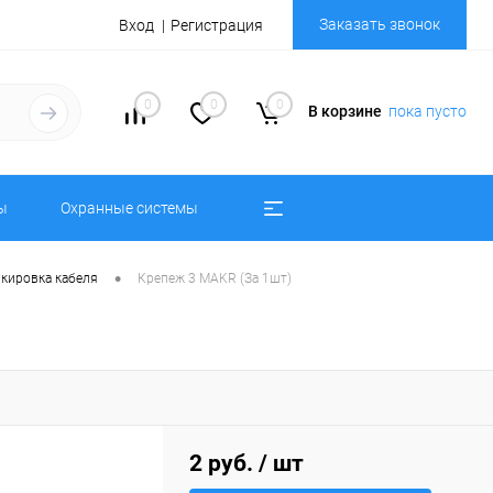
Заказать звонок
Вход
Регистрация
0
0
0
В корзине
пока пусто
ы
Охранные системы
•
ркировка кабеля
Крепеж 3 MAKR (За 1шт)
2 руб.
/ шт