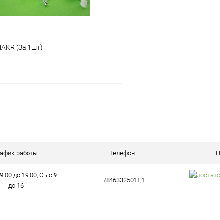
AKR (За 1шт)
В корзину
ое
В наличии (5)
рафик работы
Телефон
Н
9.00 до 19.00, СБ с 9
+78463325011,1
до 16