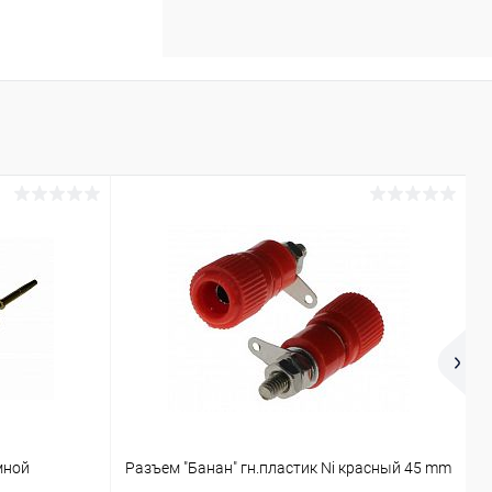
С
мной
Разъем "Банан" гн.пластик Ni красный 45 mm
к