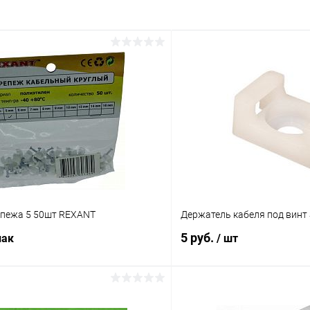
епежа 5 50шт REXANT
Держатель кабеля под винт
5 руб.
пак
/ шт
В корзину
В корз