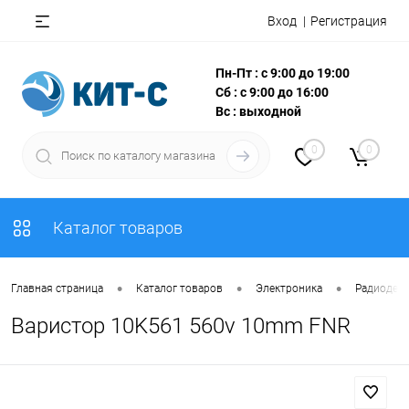
Вход
Регистрация
Пн-Пт : с 9:00 до 19:00
Сб : с 9:00 до 16:00
Вс : выходной
0
0
Каталог товаров
•
•
•
Главная страница
Каталог товаров
Электроника
Радиодета
Варистор 10K561 560v 10mm FNR