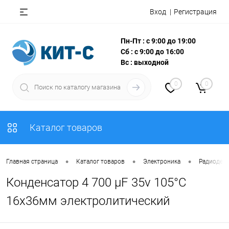
Вход
Регистрация
Пн-Пт : с 9:00 до 19:00
Сб : с 9:00 до 16:00
Вс : выходной
0
0
Каталог товаров
•
•
•
Главная страница
Каталог товаров
Электроника
Радиодета
Конденсатор 4 700 µF 35v 105°C
16х36мм электролитический