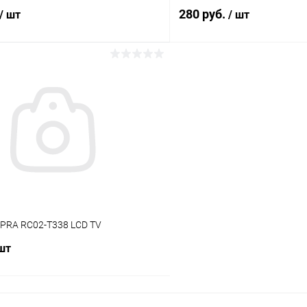
280 руб.
/ шт
/ шт
В корзину
В корз
Сравнение
ое
В наличии (2)
В избранное
UPRA RC02-T338 LCD TV
 шт
В корзину