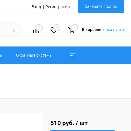
Заказать звонок
Вход
Регистрация
0
0
0
В корзине
пока пусто
ы
Охранные системы
510 руб.
/ шт