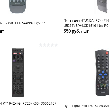
Пульт для HYUNDAI RC44F H
ANASONIC EUR644660 TV,VCR
LED24V5/H-LCD1516 Irbis RC
550 руб.
 шт
/ шт
В корзину
В корз
Сравнение
ое
В наличии (5)
В избранное
VI KT1942-HG (RC20) K504Q5062107
Пульт для PHILIPS RC-2835/