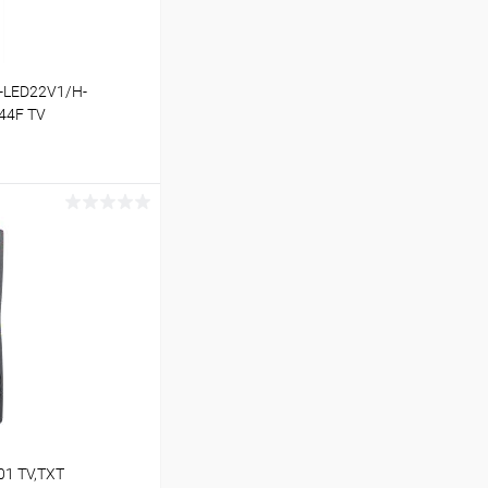
-LED22V1/H-
44F TV
ину
В наличии (8)
01 TV,TXT