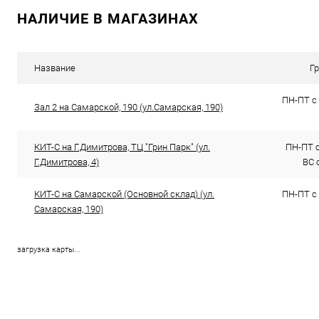
НАЛИЧИЕ В МАГАЗИНАХ
Сравнение
Сравнение
В избранное
В наличии (1)
В избранн
Название
Г
ПН-ПТ с 
Зал 2 на Самарской, 190 (ул.Самарская, 190)
КИТ-С на Г.Димитрова, ТЦ "Грин Парк" (ул.
ПН-ПТ с 
Г.Димитрова, 4)
ВС с
КИТ-С на Самарской (Основной склад) (ул.
ПН-ПТ с 
Самарская, 190)
загрузка карты...