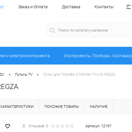
ог
Заказ и Оплата
Доставка
Контакты
ики и электроинструмента
Инструменты, Приборы, Хозтовар
•
•
 ДУ
Пульты TV
Пульт для TOSHIBA CT-90356 TV-LCD REGZA
REGZA
ХАРАКТЕРИСТИКИ
ПОХОЖИЕ ТОВАРЫ
НАЛИЧИЕ
Отзывов: 0
Артикул:
12197