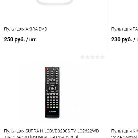
Пульт для AKIRA DVD
Пульт для P
250 руб.
230 руб.
/ шт
/
В корзину
Сравнение
Сравнение
В избранное
В наличии (1)
В избранн
Пульт для SUPRA H-LCDVD3200S TV-LC2622WD
Пульт для KI
TV-LCD+DVD [HYUNDAI H-LCDVD3200]
Voice Control