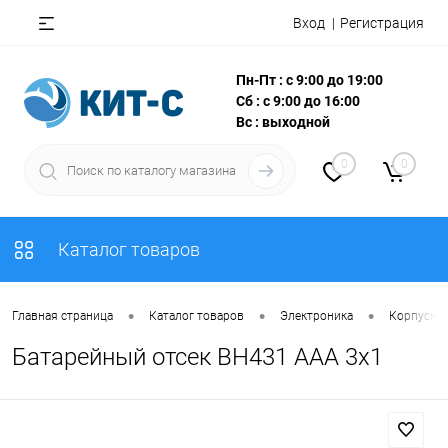
Вход
Регистрация
Пн-Пт : с 9:00 до 19:00
Сб : с 9:00 до 16:00
Вс : выходной
0
0
Каталог товаров
•
•
•
Главная страница
Каталог товаров
Электроника
Корпусны
Батарейный отсек BH431 AAA 3x1