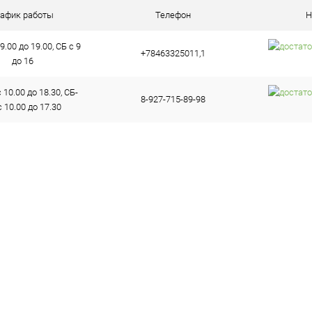
ое
В наличии (5)
рафик работы
Телефон
Н
9.00 до 19.00, СБ с 9
+78463325011,1
до 16
10.00 до 18.30, СБ-
8-927-715-89-98
 10.00 до 17.30