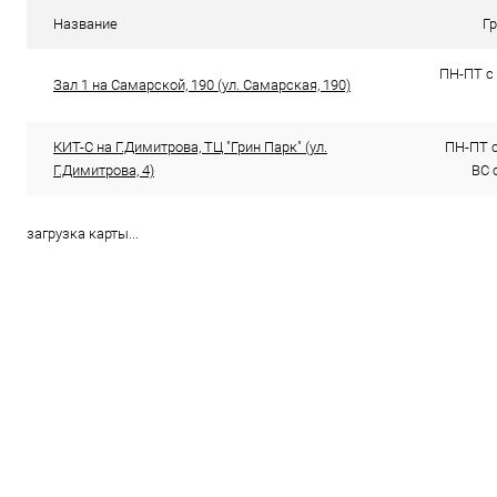
В избранное
В наличии (3)
В избранн
Название
Г
ПН-ПТ с 
Зал 1 на Самарской, 190 (ул. Самарская, 190)
КИТ-С на Г.Димитрова, ТЦ "Грин Парк" (ул.
ПН-ПТ с 
Г.Димитрова, 4)
ВС с
загрузка карты...