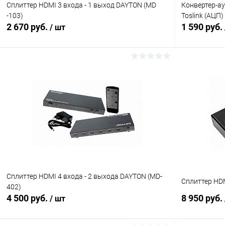
Сплиттер HDMI 3 входа - 1 выход DAYTON (MD
Конвертер-ау
-103)
Toslink (АЦП
2 670 руб.
1 590 руб.
/ шт
В корзину
Сравнение
Сравнение
В избранное
В наличии (2)
В избранн
Сплиттер HDMI 4 входа - 2 выхода DAYTON (MD-
Сплиттер HDM
402)
4 500 руб.
8 950 руб.
/ шт