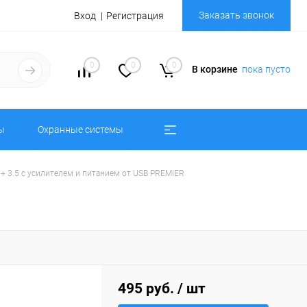
Заказать звонок
Вход
Регистрация
0
0
0
В корзине
пока пусто
ы
Охранные системы
 + 3.5 с усилителем и питанием от USB PREMIER
495 руб.
/ шт