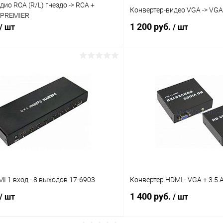
дио RCA (R/L) гнездо -> RCA +
Конвертер-видео VGA -> VGA
) PREMIER
1 200 руб.
/ шт
/ шт
В корзину
В корз
Сравнение
ое
В наличии (4)
В избранное
I 1 вход - 8 выходов 17-6903
Конвертер HDMI - VGA + 3.5
1 400 руб.
/ шт
/ шт