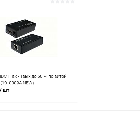
В корзину
В корз
Сравнение
ое
В наличии (1)
В избранное
DMI 1вх - 1вых до 60 м. по витой
 (10 -0009A NEW)
/ шт
В корзину