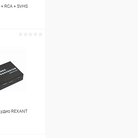
 + RCA + SVHS
ину
В наличии (5)
 Аудио REXANT