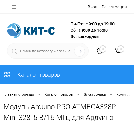
Вход
Регистрация
Пн-Пт : с 9:00 до 19:00
Сб : с 9:00 до 16:00
Вс : выходной
0
0
Каталог товаров
•
•
•
Главная страница
Каталог товаров
Электроника
Конструкт
Модуль Arduino PRO ATMEGA328P
Mini 328, 5 В/16 МГц для Ардуино